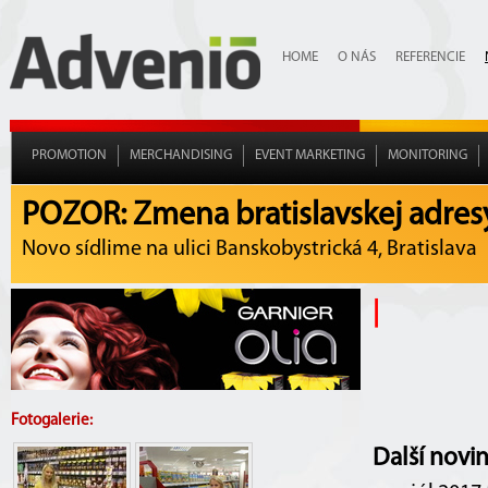
HOME
O NÁS
REFERENCIE
PROMOTION
MERCHANDISING
EVENT MARKETING
MONITORING
POZOR: Zmena bratislavskej adres
Novo sídlime na ulici Banskobystrická 4, Bratislava
|
Fotogalerie:
Další novi