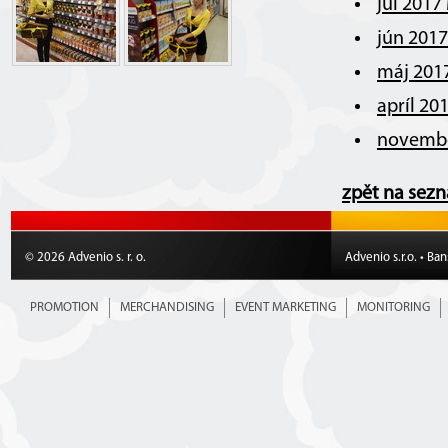
júl 2017
jún 201
máj 201
apríl 20
novembe
zpět na sez
© 2026 Advenio s. r. o.
Advenio s.r.o. • Ba
PROMOTION
MERCHANDISING
EVENT MARKETING
MONITORING