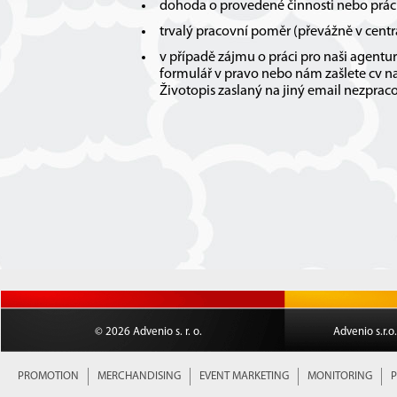
dohoda o provedené činnosti nebo prác
trvalý pracovní poměr (převážně v centrá
v případě zájmu o práci pro naši agentu
formulář v pravo nebo nám zašlete cv n
Životopis zaslaný na jiný email nezpr
© 2026 Advenio s. r. o.
Advenio s.r.o
PROMOTION
MERCHANDISING
EVENT MARKETING
MONITORING
P