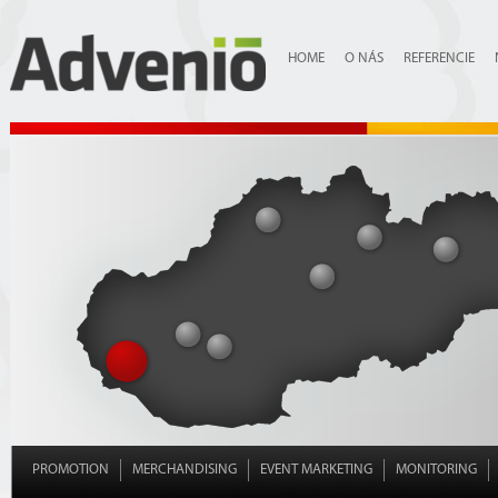
HOME
O NÁS
REFERENCIE
PROMOTION
MERCHANDISING
EVENT MARKETING
MONITORING