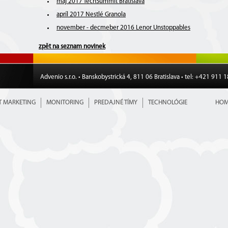
máj 2017 TechSummit Bratislava
apríl 2017 Nestlé Granola
november - decmeber 2016 Lenor Unstoppables
zpět na seznam novinek
Advenio s.r.o. • Banskobystrická 4, 811 06 Bratislava • tel: +421 911 
T MARKETING
MONITORING
PREDAJNÉ TÍMY
TECHNOLÓGIE
HOM