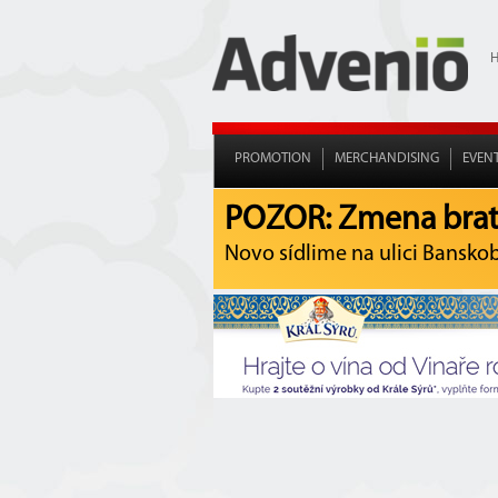
PROMOTION
MERCHANDISING
EVEN
POZOR: Zmena brati
Novo sídlime na ulici Banskoby