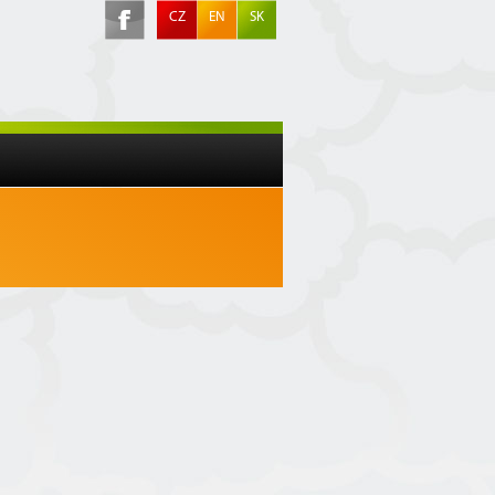
CZ
EN
SK