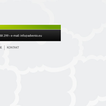
188 299 • e-mail:
info@advenio.eu
E
KONTAKT