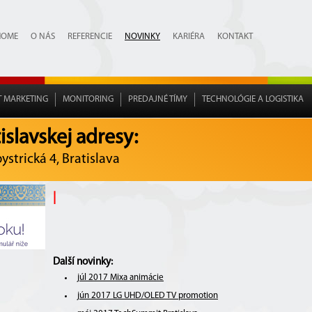
HOME
O NÁS
REFERENCIE
NOVINKY
KARIÉRA
KONTAKT
T MARKETING
MONITORING
PREDAJNÉ TÍMY
TECHNOLÓGIE A LOGISTIKA
slavskej adresy:
strická 4, Bratislava
|
Další novinky:
júl 2017 Mixa animácie
jún 2017 LG UHD/OLED TV promotion