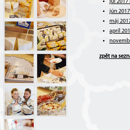
júl 2017
jún 201
máj 201
apríl 20
novembe
zpět na sez