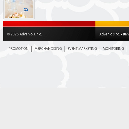
© 2026 Advenio s. r. o.
Advenio s.r.o. • Ba
PROMOTION
MERCHANDISING
EVENT MARKETING
MONITORING