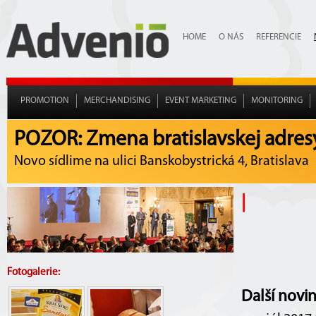
HOME
O NÁS
REFERENCIE
PROMOTION
MERCHANDISING
EVENT MARKETING
MONITORING
POZOR: Zmena bratislavskej adres
Novo sídlime na ulici Banskobystrická 4, Bratislava
|
Fotogalerie:
Další novi