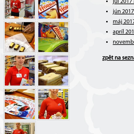
júl 2017
jún 201
máj 201
apríl 20
novembe
zpět na sez