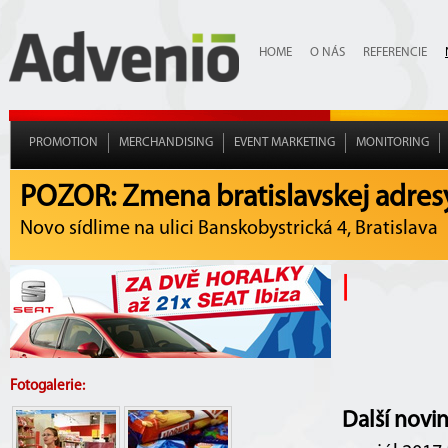
HOME
O NÁS
REFERENCIE
PROMOTION
MERCHANDISING
EVENT MARKETING
MONITORING
POZOR: Zmena bratislavskej adres
Novo sídlime na ulici Banskobystrická 4, Bratislava
|
Fotogalerie:
Další novi