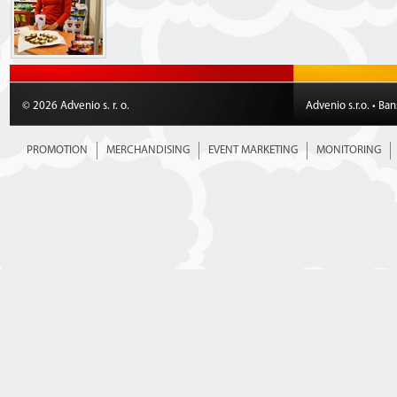
© 2026 Advenio s. r. o.
Advenio s.r.o. • Ba
PROMOTION
MERCHANDISING
EVENT MARKETING
MONITORING