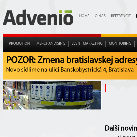
HOME
O NÁS
REFERENCIE
PROMOTION
MERCHANDISING
EVENT MARKETING
MONITORING
POZOR: Zmena bratislavskej adres
Novo sídlime na ulici Banskobystrická 4, Bratislava
|
Další novi