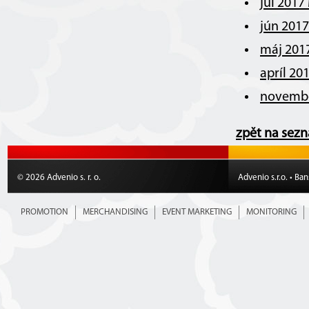
júl 2017
jún 201
máj 201
apríl 20
novembe
zpět na sez
© 2026 Advenio s. r. o.
Advenio s.r.o. • Ba
PROMOTION
MERCHANDISING
EVENT MARKETING
MONITORING