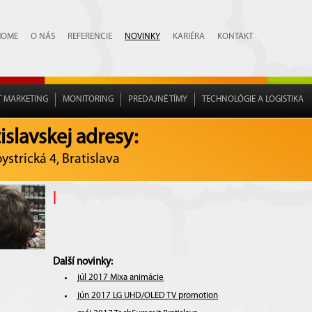
HOME
O NÁS
REFERENCIE
NOVINKY
KARIÉRA
KONTAKT
T MARKETING
MONITORING
PREDAJNÉ TÍMY
TECHNOLÓGIE A LOGISTIKA
slavskej adresy:
strická 4, Bratislava
|
Další novinky:
júl 2017 Mixa animácie
jún 2017 LG UHD/OLED TV promotion