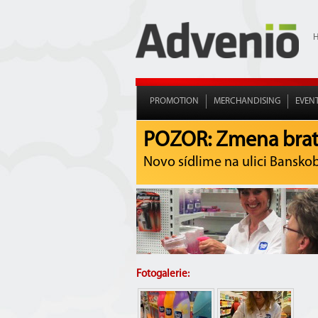
PROMOTION
MERCHANDISING
EVEN
POZOR: Zmena brati
Novo sídlime na ulici Banskoby
Fotogalerie: