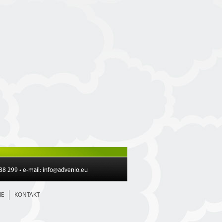
188 299 • e-mail:
info@advenio.eu
E
KONTAKT