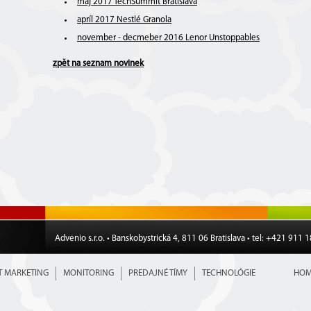
máj 2017 TechSummit Bratislava
apríl 2017 Nestlé Granola
november - decmeber 2016 Lenor Unstoppables
zpět na seznam novinek
Advenio s.r.o. • Banskobystrická 4, 811 06 Bratislava • tel: +421 911 
T MARKETING
MONITORING
PREDAJNÉ TÍMY
TECHNOLÓGIE
HOM