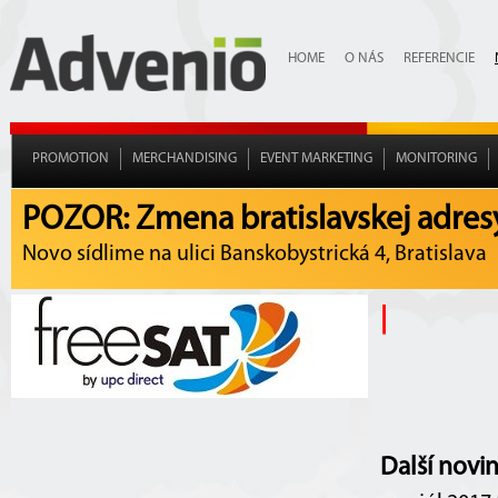
HOME
O NÁS
REFERENCIE
PROMOTION
MERCHANDISING
EVENT MARKETING
MONITORING
POZOR: Zmena bratislavskej adres
Novo sídlime na ulici Banskobystrická 4, Bratislava
|
Další novi