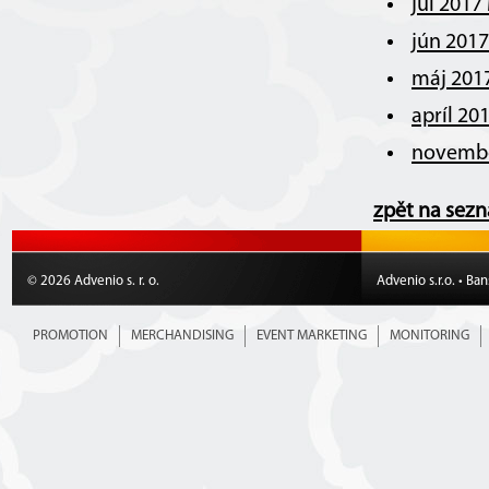
júl 2017
jún 201
máj 201
apríl 20
novembe
zpět na sez
© 2026 Advenio s. r. o.
Advenio s.r.o. • Ba
PROMOTION
MERCHANDISING
EVENT MARKETING
MONITORING