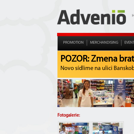
PROMOTION
MERCHANDISING
EVEN
POZOR: Zmena brati
Novo sídlime na ulici Banskoby
Fotogalerie: