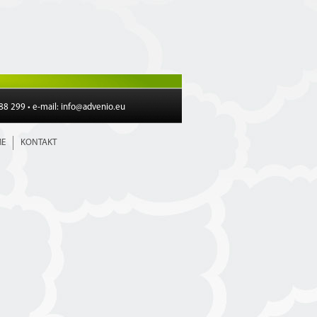
188 299 • e-mail:
info@advenio.eu
E
KONTAKT