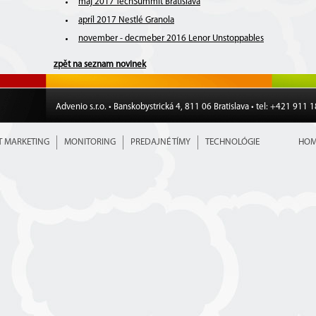
máj 2017 TechSummit Bratislava
apríl 2017 Nestlé Granola
november - decmeber 2016 Lenor Unstoppables
zpět na seznam novinek
Advenio s.r.o. • Banskobystrická 4, 811 06 Bratislava • tel: +421 911 
T MARKETING
MONITORING
PREDAJNÉ TÍMY
TECHNOLÓGIE
HOM