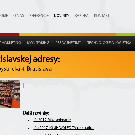
HOME
O NÁS
REFERENCIE
NOVINKY
KARIÉRA
KONTAKT
T MARKETING
MONITORING
PREDAJNÉ TÍMY
TECHNOLÓGIE A LOGISTIKA
slavskej adresy:
strická 4, Bratislava
|
Další novinky:
júl 2017 Mixa animácie
jún 2017 LG UHD/OLED TV promotion