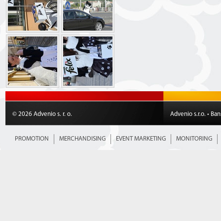
© 2026 Advenio s. r. o.
Advenio s.r.o. • Ba
PROMOTION
MERCHANDISING
EVENT MARKETING
MONITORING