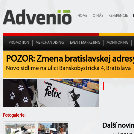
HOME
O NÁS
REFERENCIE
PROMOTION
MERCHANDISING
EVENT MARKETING
MONITORING
POZOR: Zmena bratislavskej adres
Novo sídlime na ulici Banskobystrická 4, Bratislava
|
Fotogalerie:
Další novi