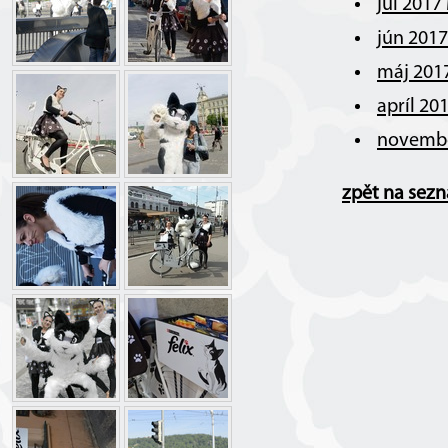
júl 2017
jún 201
máj 201
apríl 20
novembe
zpět na sez