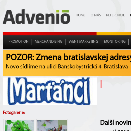
HOME
O NÁS
REFERENCIE
PROMOTION
MERCHANDISING
EVENT MARKETING
MONITORING
POZOR: Zmena bratislavskej adres
Novo sídlime na ulici Banskobystrická 4, Bratislava
|
Fotogalerie:
Další novi