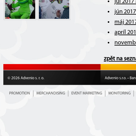
júl 2017
jún 201
máj 201
apríl 20
novembe
zpět na sez
© 2026 Advenio s. r. o.
Advenio s.r.o. • Ba
PROMOTION
MERCHANDISING
EVENT MARKETING
MONITORING