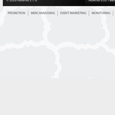
© 2026 Advenio s. r. o.
Advenio s.r.o. • Ba
PROMOTION
MERCHANDISING
EVENT MARKETING
MONITORING