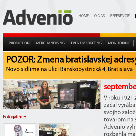
HOME
O NÁS
REFERENCIE
PROMOTION
MERCHANDISING
EVENT MARKETING
MONITORING
POZOR: Zmena bratislavskej adres
Novo sídlime na ulici Banskobystrická 4, Bratislava
september
V roku 1921 
začal vyrába
svojho založ
Fotogalerie:
tovarom na 
Advenio vyhr
rozbehla ma