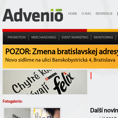
HOME
O NÁS
REFERENCIE
PROMOTION
MERCHANDISING
EVENT MARKETING
MONITORING
POZOR: Zmena bratislavskej adres
Novo sídlime na ulici Banskobystrická 4, Bratislava
|
Fotogalerie:
Další novi