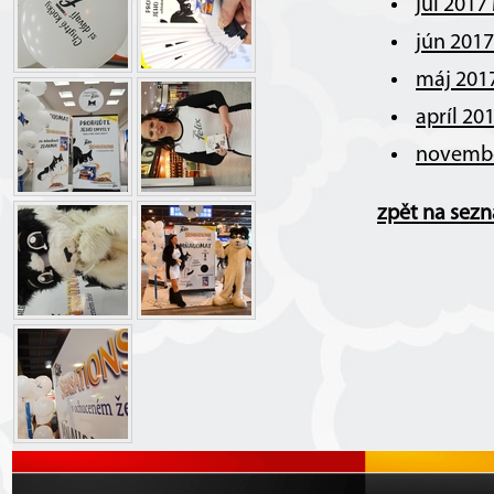
júl 2017
jún 201
máj 201
apríl 20
novembe
zpět na sez