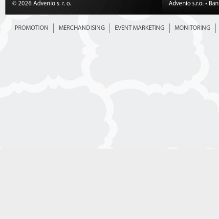
© 2026 Advenio s. r. o.
Advenio s.r.o. • Ba
PROMOTION
MERCHANDISING
EVENT MARKETING
MONITORING