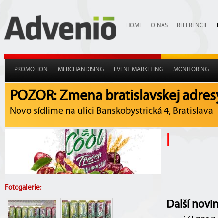
HOME
O NÁS
REFERENCIE
PROMOTION
MERCHANDISING
EVENT MARKETING
MONITORING
POZOR: Zmena bratislavskej adres
Novo sídlime na ulici Banskobystrická 4, Bratislava
|
Fotogalerie:
Další novi