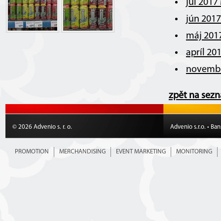
júl 2017
jún 201
máj 201
apríl 20
novembe
zpět na sez
© 2026 Advenio s. r. o.
Advenio s.r.o. • Ba
PROMOTION
MERCHANDISING
EVENT MARKETING
MONITORING