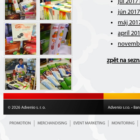
júl 2017
jún 201
máj 201
apríl 20
novembe
zpět na sez
© 2026 Advenio s. r. o.
Advenio s.r.o. • Ba
PROMOTION
MERCHANDISING
EVENT MARKETING
MONITORING