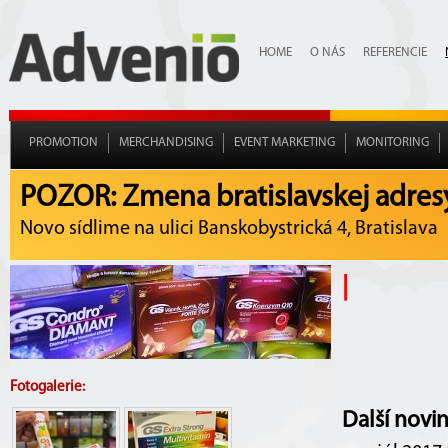
HOME
O NÁS
REFERENCIE
PROMOTION
MERCHANDISING
EVENT MARKETING
MONITORING
POZOR: Zmena bratislavskej adres
Novo sídlime na ulici Banskobystrická 4, Bratislava
|
Fotogalerie:
Další novi