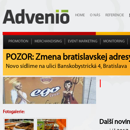
HOME
O NÁS
REFERENCIE
PROMOTION
MERCHANDISING
EVENT MARKETING
MONITORING
POZOR: Zmena bratislavskej adres
Novo sídlime na ulici Banskobystrická 4, Bratislava
|
Fotogalerie:
Další novi