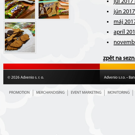
júl 2017
jún 201
máj 201
apríl 20
novembe
zpět na sez
© 2026 Advenio s. r. o.
Advenio s.r.o. • Ba
PROMOTION
MERCHANDISING
EVENT MARKETING
MONITORING